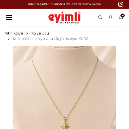
IŞILTINIZI TAÇLANDIRIN: TÜM ALIŞVERIŞLERDE ÜCRETSIZ SIGORTALI KARGO!
0
Altın Kolye
Kolye Ucu
Kutup Yıldızı Kolye Ucu küçük 14 Ayar KU02