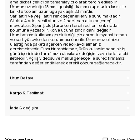
ama dikkat çekici bir tamamlayıcı olarak tercih edilebilir.
Ürünün uzunluğu 18 mm, genişliği 14 mm olup muska kısmı ile
birlikte toplam uzunluğu yaklaşık 23 mm’dir.
Sarı altın ve yeşil altın renk seçenekleriyle sunulmaktadır.
Stokta 4 adet yeşil altın ve 2 adet sarı altın seçeneği
mevcuttur. Sipariş oluştururken tercih edilen renk notlar
bölümüne yazılabilir. Kolye ucuna zincir dahil değildir.
Ürün hassas kullanım gerektirdiği için darbe, kimyasal temas
ve sert yüzeylerden korunması önerilir. Ürününüz elinize
ulaştığında paketi açarken video kaydı almanız
gerekmektedir. Olası bir problemde, ürün kullanılmadan bir iş
günü içerisinde tarafımıza ulaşılarak değişim veya iade talebi
iletilebilir. Açılış videosu ve makul gerekçe ile süreç firmamız
tarafından değerlendirilerek gerekli çözüm sağlanacaktır.
Ürün Detayı
Kargo & Teslimat
İade & değişim