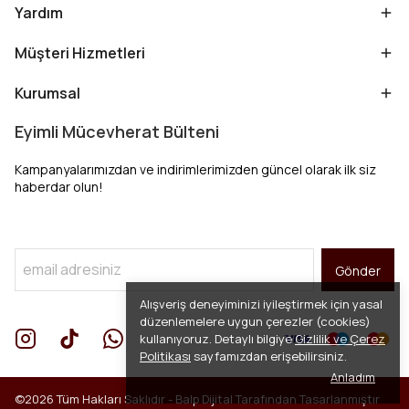
Yardım
Müşteri Hizmetleri
Kurumsal
Eyimli Mücevherat Bülteni
Kampanyalarımızdan ve indirimlerimizden güncel olarak ilk siz
haberdar olun!
Gönder
Alışveriş deneyiminizi iyileştirmek için yasal
düzenlemelere uygun çerezler (cookies)
kullanıyoruz. Detaylı bilgiye
Gizlilik ve Çerez
Politikası
sayfamızdan erişebilirsiniz.
Anladım
©2026 Tüm Hakları Saklıdır -
Balp Dijital
Tarafından Tasarlanmıştır