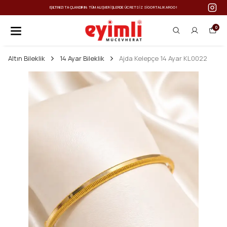
IŞILTINIZI TAÇLANDIRIN: TÜM ALIŞVERIŞLERDE ÜCRETSIZ SIGORTALI KARGO!
0
Altın Bileklik
14 Ayar Bileklik
Ajda Kelepçe 14 Ayar KL0022