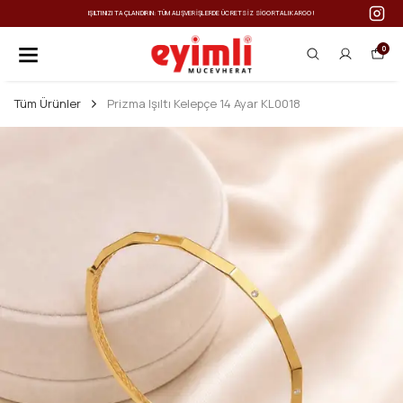
IŞILTINIZI TAÇLANDIRIN: TÜM ALIŞVERIŞLERDE ÜCRETSIZ SIGORTALI KARGO!
0
Tüm Ürünler
Prizma Işıltı Kelepçe 14 Ayar KL0018