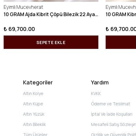
Eyimli Mucevherat
Eyimli Mucevh
10 GRAM Ajda Kibrit Çöpü Bilezik 22 Ayar 22BLZ003
₺ 69,700.00
₺ 69,700.0
SEPETE EKLE
Kategoriler
Yardım
Altın Kolye
KVKK
Altın Küpe
Ödeme ve Teslimat
Altın Yüzük
İptal Ve İade Koşulları
Altın Bileklik
Mesafeli Satış Sözleş
Tüm Ürünler
Gizlilik ve Güvenlik Poli