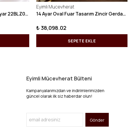
Eyimli Mucevherat
10 GRAM Zikzak Bilezik 22 Ayar 22BLZ004
14 Ayar Oval Fuar Tasarım Zincir Gerdanlık KY1071
₺ 38,098.02
SEPETE EKLE
Eyimli Mücevherat Bülteni
Kampanyalarımızdan ve indirimlerimizden
güncel olarak ilk siz haberdar olun!
Gönder