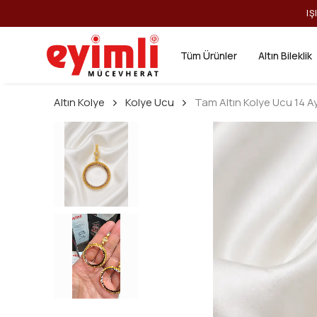
IŞ
Tüm Ürünler
Altın Bileklik
Altın Kolye
Kolye Ucu
Tam Altın Kolye Ucu 14 A