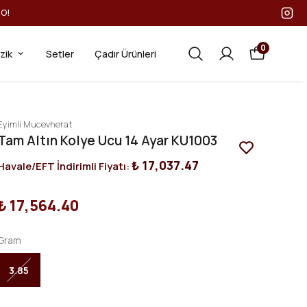
GO!
0
ezik
Setler
Çadır Ürünleri
Eyimli Mucevherat
Tam Altın Kolye Ucu 14 Ayar KU1003
₺ 17,037.47
Havale/EFT İndirimli Fiyatı:
₺ 17,564.40
Gram
3.85