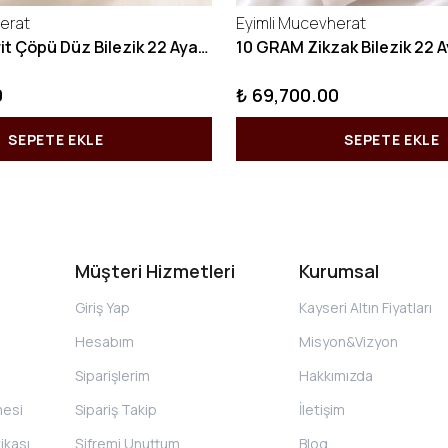
erat
Eyimli Mucevherat
10 GRAM Kibrit Çöpü Düz Bilezik 22 Ayar 22BLZ001
0
₺ 69,700.00
SEPETE EKLE
SEPETE EKLE
Müşteri Hizmetleri
Kurumsal
Giriş Yap
Kayseri Altın Fiyatları
Hesabım
Misyon&Vizyon
Siparişlerim
Hakkımızda
mesi
Sipariş Takip
İletişim
tikası
Şifremi Unuttum
Blog