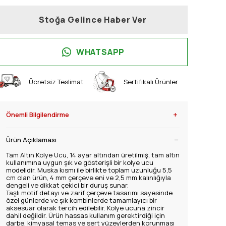
Stoğa Gelince Haber Ver
WHATSAPP
Ücretsiz Teslimat
Sertifikalı Ürünler
+
Önemli Bilgilendirme
Ürün Açıklaması
Tam Altın Kolye Ucu, 14 ayar altından üretilmiş, tam altın
kullanımına uygun şık ve gösterişli bir kolye ucu
modelidir. Muska kısmı ile birlikte toplam uzunluğu 5,5
cm olan ürün, 4 mm çerçeve eni ve 2,5 mm kalınlığıyla
dengeli ve dikkat çekici bir duruş sunar.
Taşlı motif detayı ve zarif çerçeve tasarımı sayesinde
özel günlerde ve şık kombinlerde tamamlayıcı bir
aksesuar olarak tercih edilebilir. Kolye ucuna zincir
dahil değildir. Ürün hassas kullanım gerektirdiği için
darbe, kimyasal temas ve sert yüzeylerden korunması