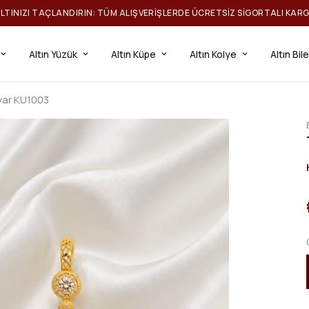
ILTINIZI TAÇLANDIRIN: TÜM ALIŞVERIŞLERDE ÜCRETSIZ SIGORTALI KAR
Altın Yüzük
Altın Küpe
Altın Kolye
Altın Bil
yar KU1003