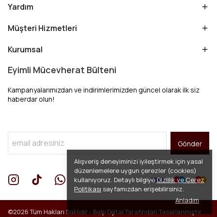
Yardım
Müşteri Hizmetleri
Kurumsal
Eyimli Mücevherat Bülteni
Kampanyalarımızdan ve indirimlerimizden güncel olarak ilk siz
haberdar olun!
Gönder
Alışveriş deneyiminizi iyileştirmek için yasal
düzenlemelere uygun çerezler (cookies)
kullanıyoruz. Detaylı bilgiye
Gizlilik ve Çerez
Politikası
sayfamızdan erişebilirsiniz.
Anladım
©2026 Tüm Hakları Saklıdır -
Balp Dijital
Tarafından Tasarlanmıştır