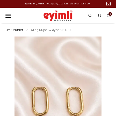
IŞILTINIZI TAÇLANDIRIN: TÜM ALIŞVERIŞLERDE ÜCRETSIZ SIGORTALI KARGO!
0
Tüm Ürünler
Ataç Küpe 14 Ayar KP1010