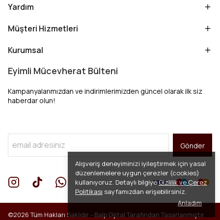
Yardım
Müşteri Hizmetleri
Kurumsal
Eyimli Mücevherat Bülteni
Kampanyalarımızdan ve indirimlerimizden güncel olarak ilk siz
haberdar olun!
Gönder
Alışveriş deneyiminizi iyileştirmek için yasal
düzenlemelere uygun çerezler (cookies)
kullanıyoruz. Detaylı bilgiye
Gizlilik ve Çerez
Politikası
sayfamızdan erişebilirsiniz.
Anladım
©2026 Tüm Hakları Saklıdır -
Balp Dijital
Tarafından Tasarlanmıştır