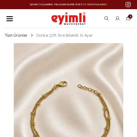
IŞILTINIZI TAÇLANDIRIN: TÜM ALIŞVERIŞLERDE ÜCRETSIZ SIGORTALI KARGO!
0
Tüm Ürünler
Dorika Çift Sıra Bileklik 14 Ayar