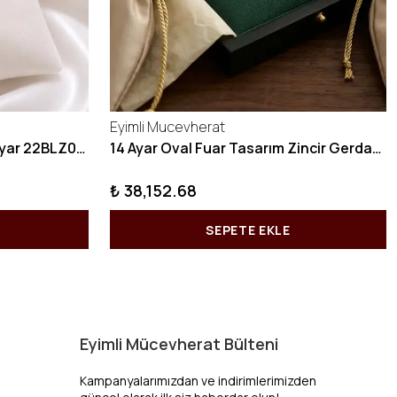
Eyimli Mucevherat
10 GRAM Zikzak Bilezik 22 Ayar 22BLZ004
14 Ayar Oval Fuar Tasarım Zincir Gerdanlık KY1071
₺ 38,152.68
SEPETE EKLE
Eyimli Mücevherat Bülteni
Kampanyalarımızdan ve indirimlerimizden