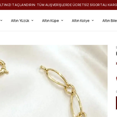
ILTINIZI TAÇLANDIRIN: TÜM ALIŞVERIŞLERDE ÜCRETSIZ SIGORTALI KAR
Altın Yüzük
Altın Küpe
Altın Kolye
Altın Bil