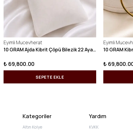
Eyimli Mucevherat
Eyimli Mucevh
10 GRAM Ajda Kibrit Çöpü Bilezik 22 Ayar 22BLZ003
₺ 69,800.00
₺ 69,800.0
SEPETE EKLE
Kategoriler
Yardım
Altın Kolye
KVKK