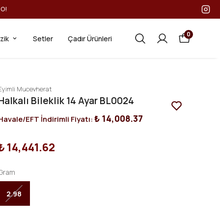
GO!
0
ezik
Setler
Çadır Ürünleri
Eyimli Mucevherat
Halkalı Bileklik 14 Ayar BL0024
₺ 14,008.37
Havale/EFT İndirimli Fiyatı:
₺ 14,441.62
Gram
2.98