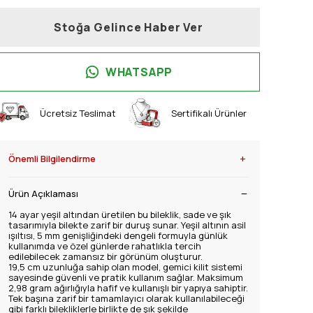
Stoğa Gelince Haber Ver
WHATSAPP
Ücretsiz Teslimat
Sertifikalı Ürünler
+
Önemli Bilgilendirme
Ürün Açıklaması
14 ayar yeşil altından üretilen bu bileklik, sade ve şık
tasarımıyla bilekte zarif bir duruş sunar. Yeşil altının asil
ışıltısı, 5 mm genişliğindeki dengeli formuyla günlük
kullanımda ve özel günlerde rahatlıkla tercih
edilebilecek zamansız bir görünüm oluşturur.
19,5 cm uzunluğa sahip olan model, gemici kilit sistemi
sayesinde güvenli ve pratik kullanım sağlar. Maksimum
2,98 gram ağırlığıyla hafif ve kullanışlı bir yapıya sahiptir.
Tek başına zarif bir tamamlayıcı olarak kullanılabileceği
gibi farklı bilekliklerle birlikte de şık şekilde