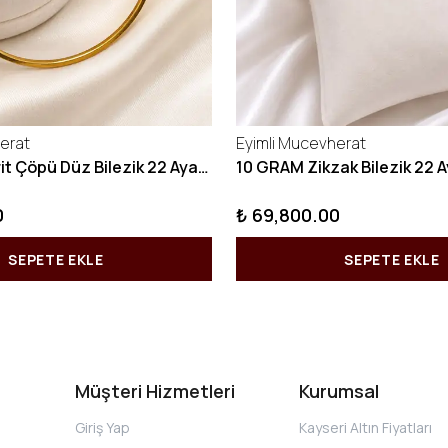
erat
Eyimli Mucevherat
10 GRAM Kibrit Çöpü Düz Bilezik 22 Ayar 22BLZ001
0
₺ 69,800.00
SEPETE EKLE
SEPETE EKLE
Müşteri Hizmetleri
Kurumsal
Giriş Yap
Kayseri Altın Fiyatları