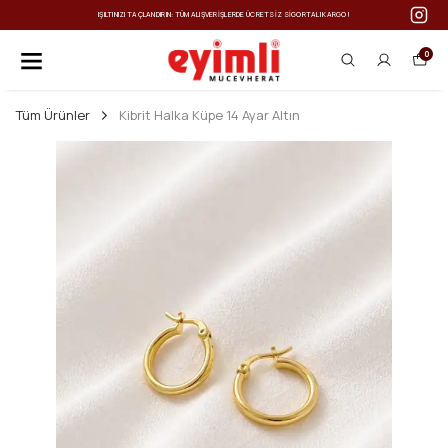
IŞILTINIZI TAÇLANDIRIN: TÜM ALIŞVERIŞLERDE ÜCRETSIZ SIGORTALI KARGO!
0
Tüm Ürünler
Kibrit Halka Küpe 14 Ayar Altın