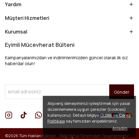
Yardım
Müşteri Hizmetleri
Kurumsal
Eyimli Mücevherat Bülteni
Kampanyalarımızdan ve indirimlerimizden güncel olarak ilk siz
haberdar olun!
Gönder
Alışveriş deneyiminizi iyileştirmek için yasal
düzenlemelere uygun çerezler (cookies)
kullanıyoruz. Detaylı bilgiye
Gizlilik ve Çerez
Politikası
sayfamızdan erişebilirsiniz.
Anladım
©2026 Tüm Hakları Saklıdır -
Balp Dijital
Tarafından Tasarlanmıştır