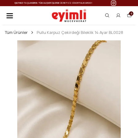
IŞILTINIZI TAÇLANDIRIN: TÜM ALIŞVERIŞLERDE ÜCRETSIZ SIGORTALI KARGO!
0
Tüm Ürünler
Pullu Karpuz Çekirdeği Bileklik 14 Ayar BL0028