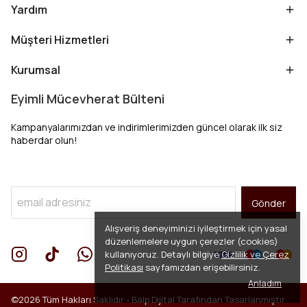
Yardım
Müşteri Hizmetleri
Kurumsal
Eyimli Mücevherat Bülteni
Kampanyalarımızdan ve indirimlerimizden güncel olarak ilk siz
haberdar olun!
Gönder
Alışveriş deneyiminizi iyileştirmek için yasal
düzenlemelere uygun çerezler (cookies)
kullanıyoruz. Detaylı bilgiye
Gizlilik ve Çerez
Politikası
sayfamızdan erişebilirsiniz.
Anladım
©2026 Tüm Hakları Saklıdır -
Balp Dijital
Tarafından Tasarlanmıştır