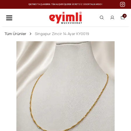
IŞILTINIZI TAÇLANDIRIN: TÜM ALIŞVERIŞLERDE ÜCRETSIZ SIGORTALI KARGO!
0
Tüm Ürünler
Singapur Zincir 14 Ayar KY0019