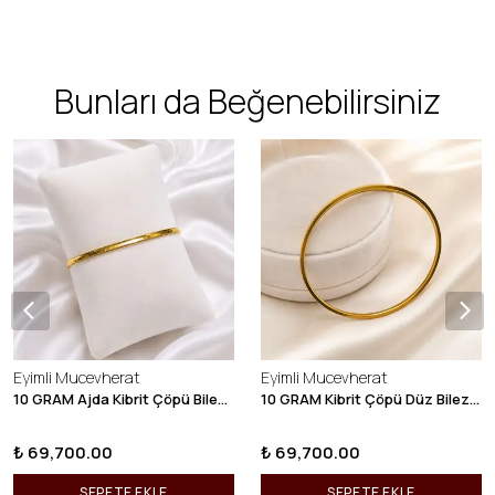
Bunları da Beğenebilirsiniz
Eyimli Mucevherat
Eyimli Mucevherat
10 GRAM Ajda Kibrit Çöpü Bilezik 22 Ayar 22BLZ003
10 GRAM Kibrit Çöpü Düz Bilezik 22 Ayar 22BLZ001
₺ 69,700.00
₺ 69,700.00
SEPETE EKLE
SEPETE EKLE