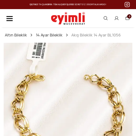
IŞILTINIZI TAÇLANDIRIN: TÜM ALIŞVERIŞLERDE ÜCRETSIZ SIGORTALI KARGO!
0
Altın Bileklik
14 Ayar Bileklik
Akış Bileklik 14 Ayar BL1056