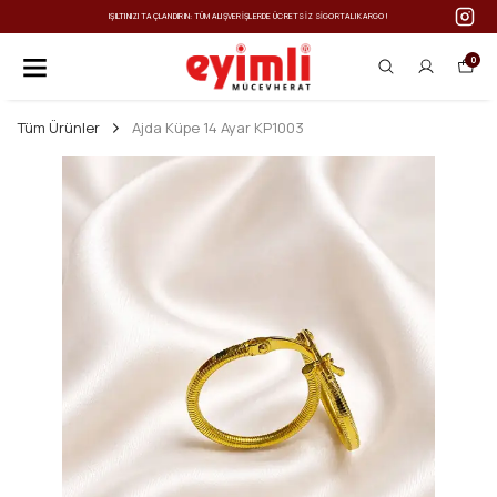
IŞILTINIZI TAÇLANDIRIN: TÜM ALIŞVERIŞLERDE ÜCRETSIZ SIGORTALI KARGO!
0
Tüm Ürünler
Ajda Küpe 14 Ayar KP1003