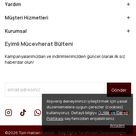
Yardım
Müşteri Hizmetleri
Kurumsal
Eyimli Mücevherat Bülteni
Kampanyalarımızdan ve indirimlerimizden güncel olarak ilk siz
haberdar olun!
Gönder
Alışveriş deneyiminizi iyileştirmek için yasal
düzenlemelere uygun çerezler (cookies)
kullanıyoruz. Detaylı bilgiye
Gizlilik ve Çerez
Politikası
sayfamızdan erişebilirsiniz.
Anladım
©2026 Tüm Hakları Saklıdır -
Balp Dijital
Tarafından Tasarlanmıştır