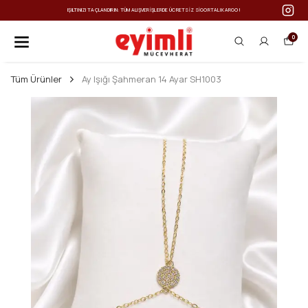
IŞILTINIZI TAÇLANDIRIN: TÜM ALIŞVERIŞLERDE ÜCRETSIZ SIGORTALI KARGO!
0
Tüm Ürünler
Ay Işığı Şahmeran 14 Ayar SH1003