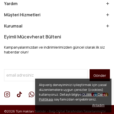
Yardım
Müşteri Hizmetleri
Kurumsal
Eyimli Mücevherat Bülteni
Kampanyalarımızdan ve indirimlerimizden güncel olarak ilk siz
haberdar olun!
Gönder
Alışveriş deneyiminizi iyileştirmek için yasal
düzenlemelere uygun çerezler (cookies)
kullanıyoruz. Detaylı bilgiye
Gizlilik ve Çerez
Politikası
sayfamızdan erişebilirsiniz.
Anladım
©2026 Tüm Hakları Saklıdır -
Balp Dijital
Tarafından Tasarlanmıştır