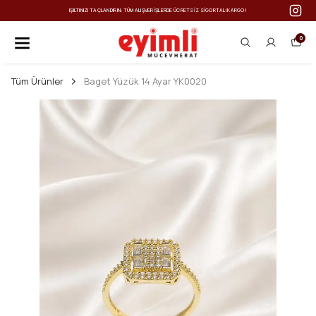
IŞILTINIZI TAÇLANDIRIN: TÜM ALIŞVERIŞLERDE ÜCRETSIZ SIGORTALI KARGO!
0
Tüm Ürünler
Baget Yüzük 14 Ayar YK0020