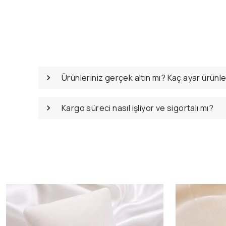
Ürünleriniz gerçek altın mı? Kaç ayar ürünl
Kargo süreci nasıl işliyor ve sigortalı mı?