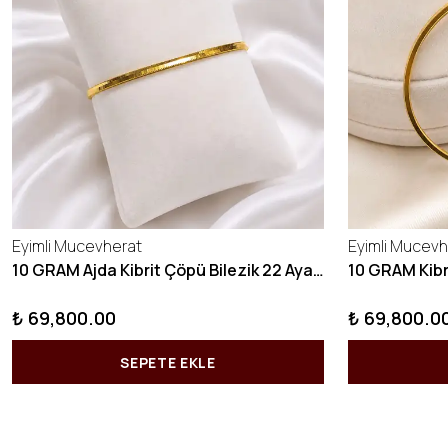
Eyimli Mucevherat
Eyimli Mucevh
10 GRAM Ajda Kibrit Çöpü Bilezik 22 Ayar 22BLZ003
₺ 69,800.00
₺ 69,800.0
SEPETE EKLE