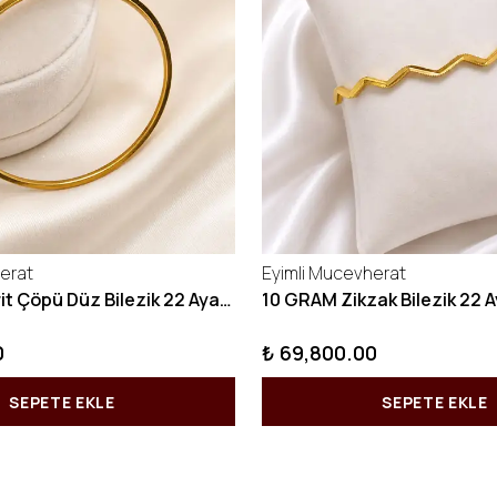
erat
Eyimli Mucevherat
10 GRAM Kibrit Çöpü Düz Bilezik 22 Ayar 22BLZ001
0
₺ 69,800.00
SEPETE EKLE
SEPETE EKLE