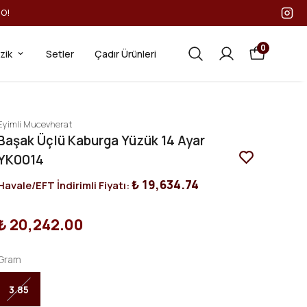
GO!
0
ezik
Setler
Çadır Ürünleri
Eyimli Mucevherat
Başak Üçlü Kaburga Yüzük 14 Ayar
YK0014
₺ 19,634.74
Havale/EFT İndirimli Fiyatı:
₺ 20,242.00
Gram
3.85