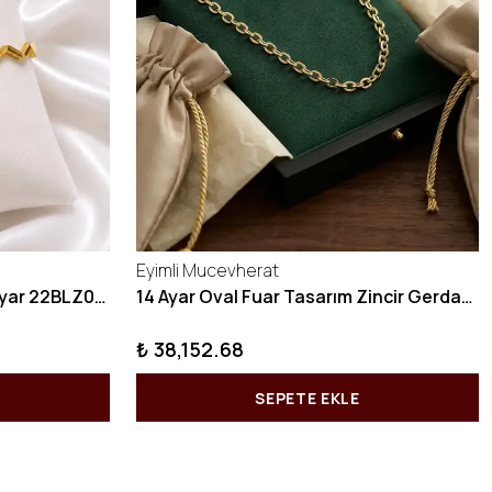
Eyimli Mucevherat
10 GRAM Zikzak Bilezik 22 Ayar 22BLZ004
14 Ayar Oval Fuar Tasarım Zincir Gerdanlık KY1071
₺ 38,152.68
SEPETE EKLE