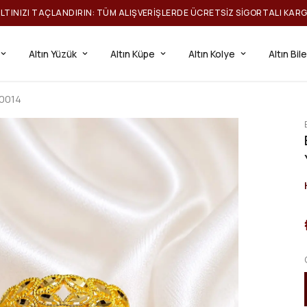
ILTINIZI TAÇLANDIRIN: TÜM ALIŞVERIŞLERDE ÜCRETSIZ SIGORTALI KAR
Altın Yüzük
Altın Küpe
Altın Kolye
Altın Bil
K0014