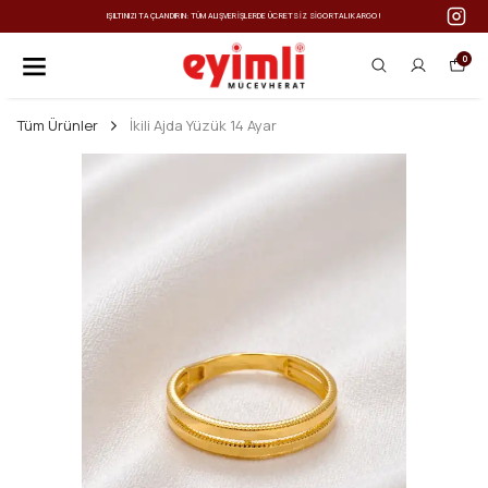
IŞILTINIZI TAÇLANDIRIN: TÜM ALIŞVERIŞLERDE ÜCRETSIZ SIGORTALI KARGO!
0
Tüm Ürünler
İkili Ajda Yüzük 14 Ayar