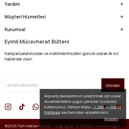
Yardım
Müşteri Hizmetleri
Kurumsal
Eyimli Mücevherat Bülteni
Kampanyalarımızdan ve indirimlerimizden güncel olarak ilk siz
haberdar olun!
Gönder
Alışveriş deneyiminizi iyileştirmek için yasal
düzenlemelere uygun çerezler (cookies)
kullanıyoruz. Detaylı bilgiye
Gizlilik ve Çerez
Politikası
sayfamızdan erişebilirsiniz.
Anladım
©2026 Tüm Hakları Saklıdır -
Balp Dijital
Tarafından Tasarlanmıştır