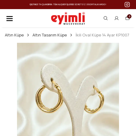
IŞILTINIZI TAÇLANDIRIN: TÜM ALIŞVERIŞLERDE ÜCRETSIZ SIGORTALI KARGO!
0
Altın Küpe
Altın Tasarım Küpe
İkili Oval Küpe 14 Ayar KP1007