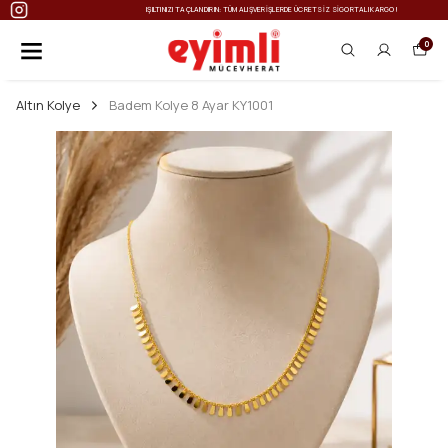
IŞILTINIZI TAÇLANDIRIN: TÜM ALIŞVERIŞLERDE ÜCRETSIZ SIGORTALI KARGO!
0
Altın Kolye
Badem Kolye 8 Ayar KY1001