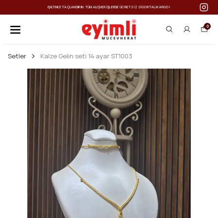
IŞILTINIZI TAÇLANDIRIN: TÜM ALIŞVERIŞLERDE ÜCRETSIZ SIGORTALI KARGO!
0
Setler
Kalze Gelin seti 14 ayar ST1003