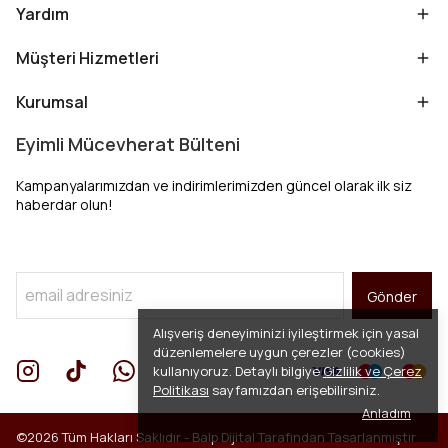
Yardım
Müşteri Hizmetleri
Kurumsal
Eyimli Mücevherat Bülteni
Kampanyalarımızdan ve indirimlerimizden güncel olarak ilk siz
haberdar olun!
Gönder
Alışveriş deneyiminizi iyileştirmek için yasal
düzenlemelere uygun çerezler (cookies)
kullanıyoruz. Detaylı bilgiye
Gizlilik ve Çerez
Politikası
sayfamızdan erişebilirsiniz.
Anladım
©2026 Tüm Hakları Saklıdır -
Balp Dijital
Tarafından Tasarlanmıştır