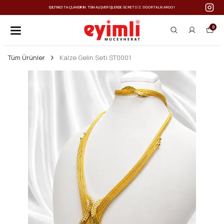
IŞILTINIZI TAÇLANDIRIN: TÜM ALIŞVERIŞLERDE ÜCRETSIZ SIGORTALI KARGO!
0
Tüm Ürünler
Kalze Gelin Seti ST0001