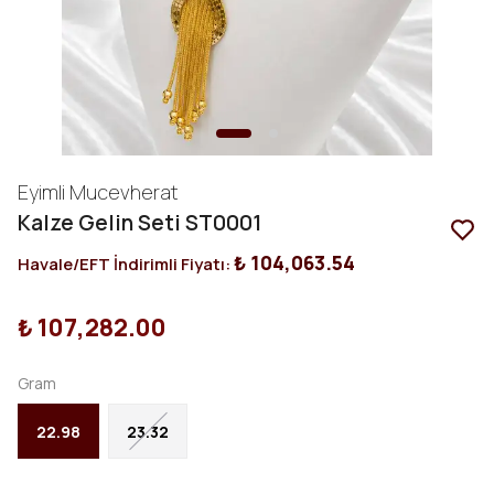
Eyimli Mucevherat
Kalze Gelin Seti ST0001
₺ 104,063.54
Havale/EFT İndirimli Fiyatı:
₺ 107,282.00
Gram
22.98
23.32