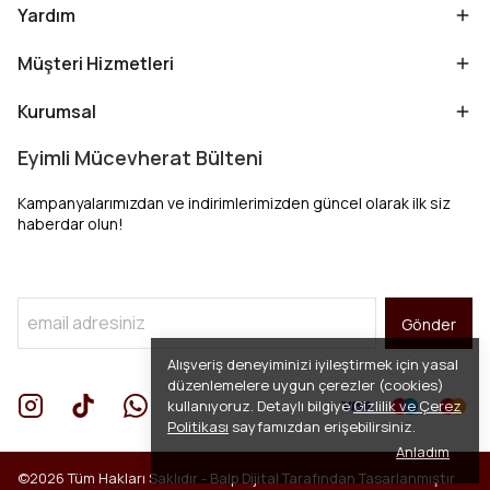
Yardım
Müşteri Hizmetleri
Kurumsal
Eyimli Mücevherat Bülteni
Kampanyalarımızdan ve indirimlerimizden güncel olarak ilk siz
haberdar olun!
Gönder
Alışveriş deneyiminizi iyileştirmek için yasal
düzenlemelere uygun çerezler (cookies)
kullanıyoruz. Detaylı bilgiye
Gizlilik ve Çerez
Politikası
sayfamızdan erişebilirsiniz.
Anladım
©2026 Tüm Hakları Saklıdır -
Balp Dijital
Tarafından Tasarlanmıştır