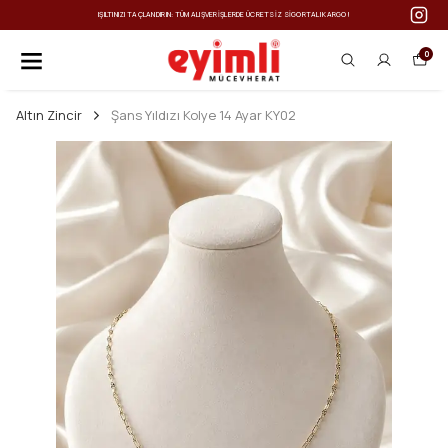
IŞILTINIZI TAÇLANDIRIN: TÜM ALIŞVERIŞLERDE ÜCRETSIZ SIGORTALI KARGO!
0
Altın Zincir
Şans Yıldızı Kolye 14 Ayar KY02