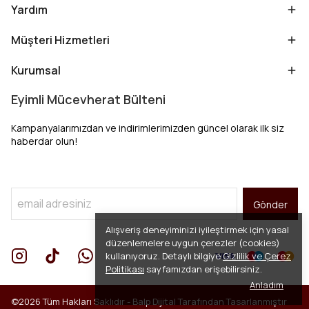
Yardım
Müşteri Hizmetleri
Kurumsal
Eyimli Mücevherat Bülteni
Kampanyalarımızdan ve indirimlerimizden güncel olarak ilk siz
haberdar olun!
Gönder
Alışveriş deneyiminizi iyileştirmek için yasal
düzenlemelere uygun çerezler (cookies)
kullanıyoruz. Detaylı bilgiye
Gizlilik ve Çerez
Politikası
sayfamızdan erişebilirsiniz.
Anladım
©2026 Tüm Hakları Saklıdır -
Balp Dijital
Tarafından Tasarlanmıştır