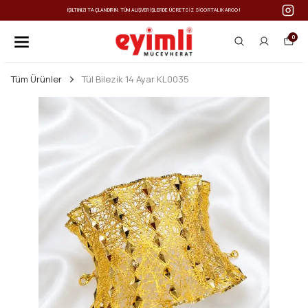
IŞILTINIZI TAÇLANDIRIN: TÜM ALIŞVERIŞLERDE ÜCRETSIZ SIGORTALI KARGO!
0
Tüm Ürünler
Tül Bilezik 14 Ayar KL0035