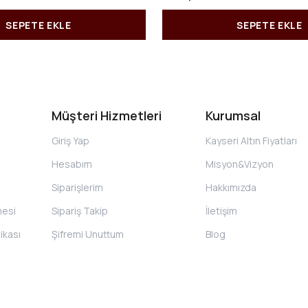
SEPETE EKLE
SEPETE EKLE
Müşteri Hizmetleri
Kurumsal
Giriş Yap
Kayseri Altın Fiyatları
Hesabım
Misyon&Vizyon
Siparişlerim
Hakkımızda
mesi
Sipariş Takip
İletişim
tikası
Şifremi Unuttum
Blog