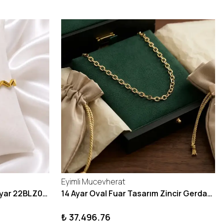
Eyimli Mucevherat
10 GRAM Zikzak Bilezik 22 Ayar 22BLZ004
14 Ayar Oval Fuar Tasarım Zincir Gerdanlık KY1071
₺ 37,496.76