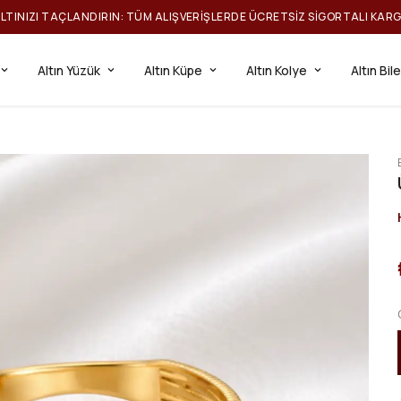
ILTINIZI TAÇLANDIRIN: TÜM ALIŞVERIŞLERDE ÜCRETSIZ SIGORTALI KAR
Altın Yüzük
Altın Küpe
Altın Kolye
Altın Bil