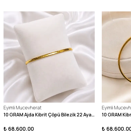
Eyimli Mucevherat
Eyimli Mucevh
10 GRAM Ajda Kibrit Çöpü Bilezik 22 Ayar 22BLZ003
₺ 68,600.00
₺ 68,600.0