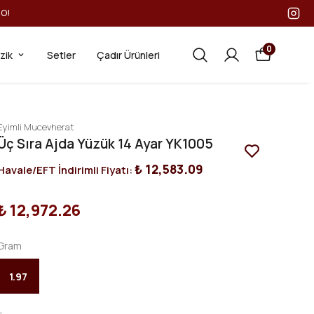
GO!
0
ezik
Setler
Çadır Ürünleri
Eyimli Mucevherat
Üç Sıra Ajda Yüzük 14 Ayar YK1005
₺ 12,583.09
Havale/EFT İndirimli Fiyatı:
₺ 12,972.26
Gram
1.97