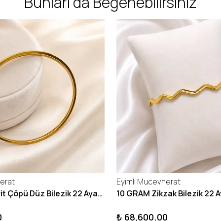
Bunları da Beğenebilirsiniz
erat
Eyimli Mucevherat
10 GRAM Kibrit Çöpü Düz Bilezik 22 Ayar 22BLZ001
0
₺ 68,600.00