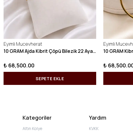
Eyimli Mucevherat
Eyimli Mucevh
10 GRAM Ajda Kibrit Çöpü Bilezik 22 Ayar 22BLZ003
₺ 68,500.00
₺ 68,500.0
SEPETE EKLE
Kategoriler
Yardım
Altın Kolye
KVKK