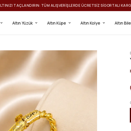
ILTINIZI TAÇLANDIRIN: TÜM ALIŞVERIŞLERDE ÜCRETSIZ SIGORTALI KAR
Altın Yüzük
Altın Küpe
Altın Kolye
Altın Bil