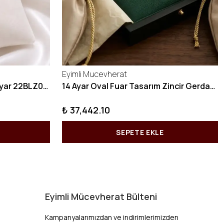
Eyimli Mucevherat
10 GRAM Zikzak Bilezik 22 Ayar 22BLZ004
14 Ayar Oval Fuar Tasarım Zincir Gerdanlık KY1071
₺ 37,442.10
SEPETE EKLE
Eyimli Mücevherat Bülteni
Kampanyalarımızdan ve indirimlerimizden