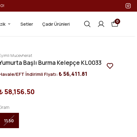
GO!
0
ezik
Setler
Çadır Ürünleri
Eyimli Mucevherat
Yumurta Başlı Burma Kelepçe KL0033
₺ 56,411.81
Havale/EFT İndirimli Fiyatı:
₺ 58,156.50
Gram
11.50