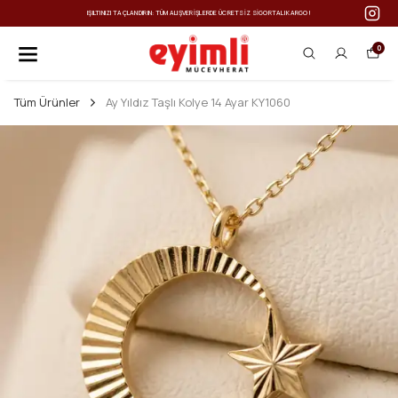
IŞILTINIZI TAÇLANDIRIN: TÜM ALIŞVERIŞLERDE ÜCRETSIZ SIGORTALI KARGO!
0
Tüm Ürünler
Ay Yıldız Taşlı Kolye 14 Ayar KY1060