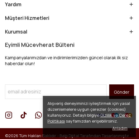
Yardım
Müşteri Hizmetleri
Kurumsal
Eyimli Mücevherat Bülteni
Kampanyalarımızdan ve indirimlerimizden güncel olarak ilk siz
haberdar olun!
Gönder
Alışveriş deneyiminizi iyileştirmek için yasal
düzenlemelere uygun çerezler (cookies)
kullanıyoruz. Detaylı bilgiye
Gizlilik ve Çerez
Politikası
sayfamızdan erişebilirsiniz.
Anladım
©2026 Tüm Hakları Saklıdır -
Balp Dijital
Tarafından Tasarlanmıştır