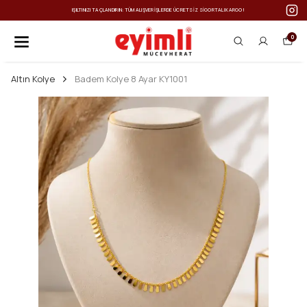
IŞILTINIZI TAÇLANDIRIN: TÜM ALIŞVERIŞLERDE ÜCRETSIZ SIGORTALI KARGO!
0
Altın Kolye
Badem Kolye 8 Ayar KY1001