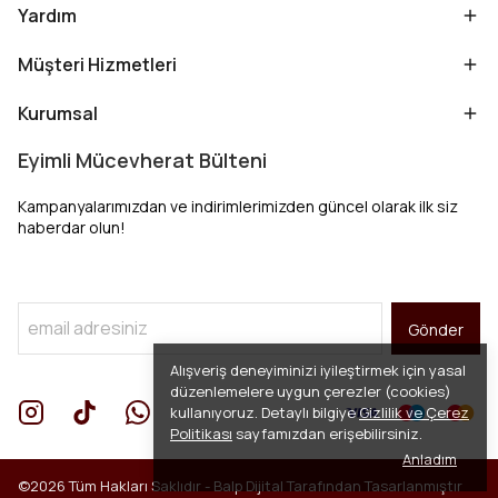
Yardım
Müşteri Hizmetleri
Kurumsal
Eyimli Mücevherat Bülteni
Kampanyalarımızdan ve indirimlerimizden güncel olarak ilk siz
haberdar olun!
Gönder
Alışveriş deneyiminizi iyileştirmek için yasal
düzenlemelere uygun çerezler (cookies)
kullanıyoruz. Detaylı bilgiye
Gizlilik ve Çerez
Politikası
sayfamızdan erişebilirsiniz.
Anladım
©2026 Tüm Hakları Saklıdır -
Balp Dijital
Tarafından Tasarlanmıştır