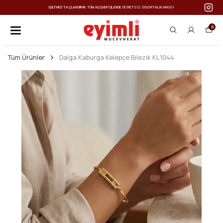
IŞILTINIZI TAÇLANDIRIN: TÜM ALIŞVERIŞLERDE ÜCRETSIZ SIGORTALI KARGO!
0
Tüm Ürünler
Dalga Kaburga Kelepçe Bilezik KL1044