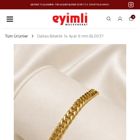
IŞILTINIZI TAÇLANDIRIN: TÜM ALIŞVERIŞLERDE ÜCRETSIZ SIGORTALI KARGO!
0
Tüm Ürünler
Dallas Bileklik 14 Ayar 6 mm BL0037