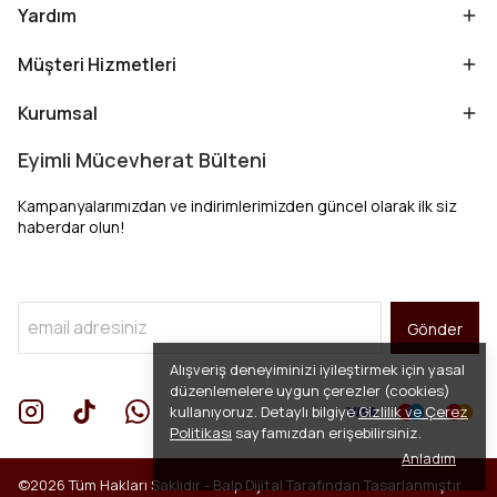
Yardım
Müşteri Hizmetleri
Kurumsal
Eyimli Mücevherat Bülteni
Kampanyalarımızdan ve indirimlerimizden güncel olarak ilk siz
haberdar olun!
Gönder
Alışveriş deneyiminizi iyileştirmek için yasal
düzenlemelere uygun çerezler (cookies)
kullanıyoruz. Detaylı bilgiye
Gizlilik ve Çerez
Politikası
sayfamızdan erişebilirsiniz.
Anladım
©2026 Tüm Hakları Saklıdır -
Balp Dijital
Tarafından Tasarlanmıştır