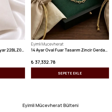
Eyimli Mucevherat
10 GRAM Zikzak Bilezik 22 Ayar 22BLZ004
14 Ayar Oval Fuar Tasarım Zincir Gerdanlık KY1071
₺ 37,332.78
SEPETE EKLE
Eyimli Mücevherat Bülteni