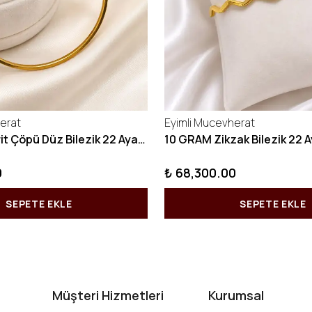
erat
Eyimli Mucevherat
10 GRAM Kibrit Çöpü Düz Bilezik 22 Ayar 22BLZ001
0
₺ 68,300.00
SEPETE EKLE
SEPETE EKLE
Müşteri Hizmetleri
Kurumsal