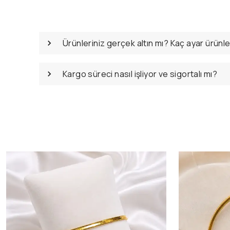
Ürünleriniz gerçek altın mı? Kaç ayar ürünl
Kargo süreci nasıl işliyor ve sigortalı mı?