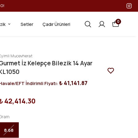
GO!
0
ezik
Setler
Çadır Ürünleri
Eyimli Mucevherat
Gurmet İz Kelepçe Bilezik 14 Ayar
KL1050
₺ 41,141.87
Havale/EFT İndirimli Fiyatı:
₺ 42,414.30
Gram
8.68