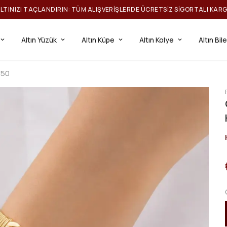
ILTINIZI TAÇLANDIRIN: TÜM ALIŞVERIŞLERDE ÜCRETSIZ SIGORTALI KAR
Altın Yüzük
Altın Küpe
Altın Kolye
Altın Bil
050