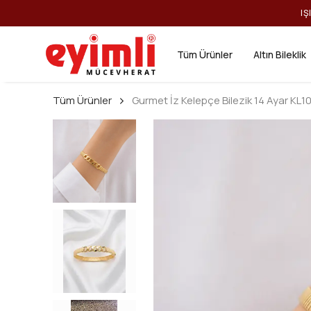
IŞ
Tüm Ürünler
Altın Bileklik
Tüm Ürünler
Gurmet İz Kelepçe Bilezik 14 Ayar KL1