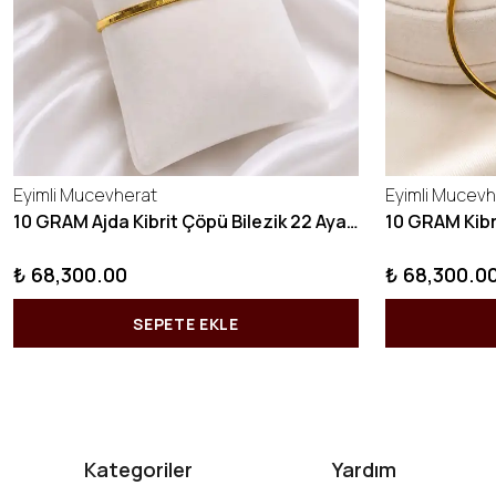
Eyimli Mucevherat
Eyimli Mucevh
10 GRAM Ajda Kibrit Çöpü Bilezik 22 Ayar 22BLZ003
₺ 68,300.00
₺ 68,300.0
SEPETE EKLE
Kategoriler
Yardım