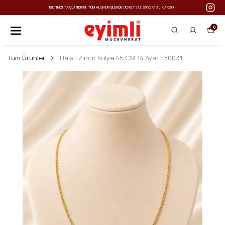
IŞILTINIZI TAÇLANDIRIN: TÜM ALIŞVERIŞLERDE ÜCRETSIZ SIGORTALI KARGO!
0
Tüm Ürünler
Halat Zincir Kolye 45 CM 14 Ayar KY0031