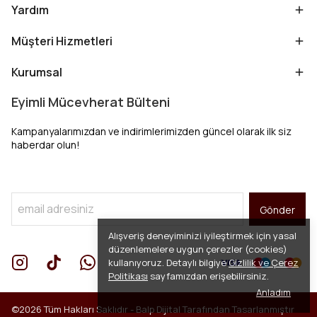
Yardım
Müşteri Hizmetleri
Kurumsal
Eyimli Mücevherat Bülteni
Kampanyalarımızdan ve indirimlerimizden güncel olarak ilk siz
haberdar olun!
Gönder
Alışveriş deneyiminizi iyileştirmek için yasal
düzenlemelere uygun çerezler (cookies)
kullanıyoruz. Detaylı bilgiye
Gizlilik ve Çerez
Politikası
sayfamızdan erişebilirsiniz.
Anladım
©2026 Tüm Hakları Saklıdır -
Balp Dijital
Tarafından Tasarlanmıştır