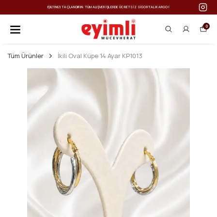
IŞILTINIZI TAÇLANDIRIN: TÜM ALIŞVERIŞLERDE ÜCRETSIZ SIGORTALI KARGO!
0
Tüm Ürünler
İkili Oval Küpe 14 Ayar KP1013