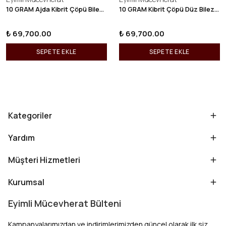
10 GRAM Ajda Kibrit Çöpü Bilezik 22 Ayar 22BLZ003
10 GRAM Kibrit Çöpü Düz Bilezik 22 Ayar 22BLZ001
₺ 69,700.00
₺ 69,700.00
SEPETE EKLE
SEPETE EKLE
Kategoriler
Yardım
Müşteri Hizmetleri
Kurumsal
Eyimli Mücevherat Bülteni
Kampanyalarımızdan ve indirimlerimizden güncel olarak ilk siz