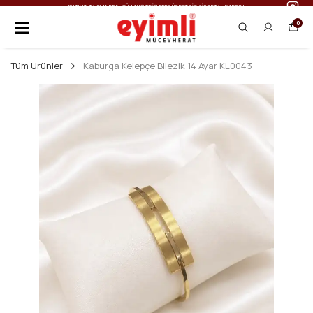
IŞILTINIZI TAÇLANDIRIN: TÜM ALIŞVERIŞLERDE ÜCRETSIZ SIGORTALI KARGO!
0
Tüm Ürünler
Kaburga Kelepçe Bilezik 14 Ayar KL0043