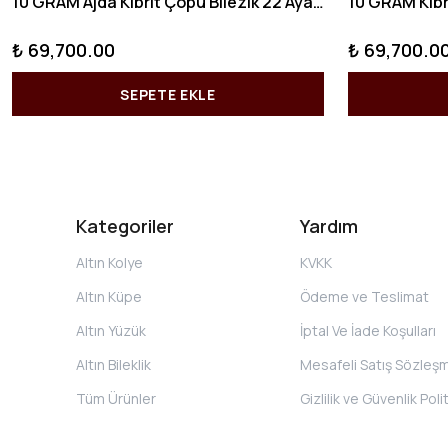
10 GRAM Ajda Kibrit Çöpü Bilezik 22 Ayar 22BLZ003
₺ 69,700.00
₺ 69,700.0
SEPETE EKLE
Kategoriler
Yardım
Altın Kolye
KVKK
Altın Küpe
Ödeme ve Teslimat
Altın Yüzük
İptal Ve İade Koşulları
Altın Bileklik
Mesafeli Satış Sözleş
Tüm Ürünler
Gizlilik ve Güvenlik Poli