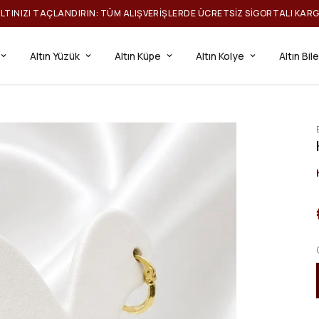
ILTINIZI TAÇLANDIRIN: TÜM ALIŞVERIŞLERDE ÜCRETSIZ SIGORTALI KAR
Altın Yüzük
Altın Küpe
Altın Kolye
Altın Bil