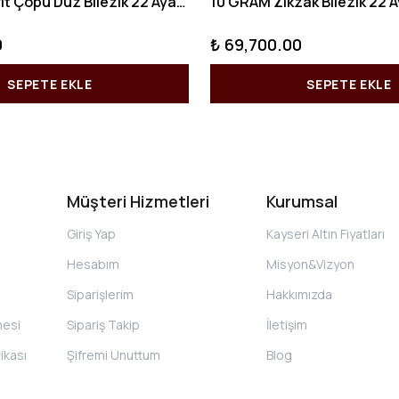
10 GRAM Kibrit Çöpü Düz Bilezik 22 Ayar 22BLZ001
0
₺ 69,700.00
SEPETE EKLE
SEPETE EKLE
Müşteri Hizmetleri
Kurumsal
Giriş Yap
Kayseri Altın Fiyatları
Hesabım
Misyon&Vizyon
Siparişlerim
Hakkımızda
mesi
Sipariş Takip
İletişim
tikası
Şifremi Unuttum
Blog