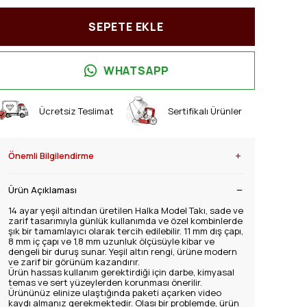
SEPETE EKLE
WHATSAPP
Ücretsiz Teslimat
Sertifikalı Ürünler
+
Önemli Bilgilendirme
Ürün Açıklaması
14 ayar yeşil altından üretilen Halka Model Takı, sade ve
zarif tasarımıyla günlük kullanımda ve özel kombinlerde
şık bir tamamlayıcı olarak tercih edilebilir. 11 mm dış çapı,
8 mm iç çapı ve 1,8 mm uzunluk ölçüsüyle kibar ve
dengeli bir duruş sunar. Yeşil altın rengi, ürüne modern
ve zarif bir görünüm kazandırır.
Ürün hassas kullanım gerektirdiği için darbe, kimyasal
temas ve sert yüzeylerden korunması önerilir.
Ürününüz elinize ulaştığında paketi açarken video
kaydı almanız gerekmektedir. Olası bir problemde, ürün