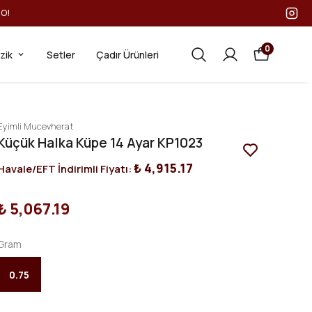
GO!
0
ezik
Setler
Çadır Ürünleri
Eyimli Mucevherat
Küçük Halka Küpe 14 Ayar KP1023
₺ 4,915.17
Havale/EFT İndirimli Fiyatı:
₺ 5,067.19
Gram
0.75