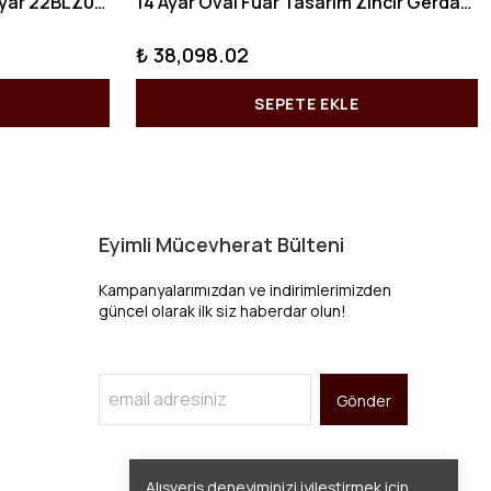
10 GRAM Zikzak Bilezik 22 Ayar 22BLZ004
14 Ayar Oval Fuar Tasarım Zincir Gerdanlık KY1071
₺ 38,098.02
SEPETE EKLE
Eyimli Mücevherat Bülteni
Kampanyalarımızdan ve indirimlerimizden
güncel olarak ilk siz haberdar olun!
Gönder
Alışveriş deneyiminizi iyileştirmek için