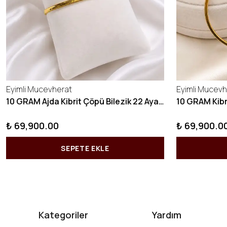
Eyimli Mucevherat
Eyimli Mucevh
10 GRAM Ajda Kibrit Çöpü Bilezik 22 Ayar 22BLZ003
₺ 69,900.00
₺ 69,900.0
SEPETE EKLE
Kategoriler
Yardım