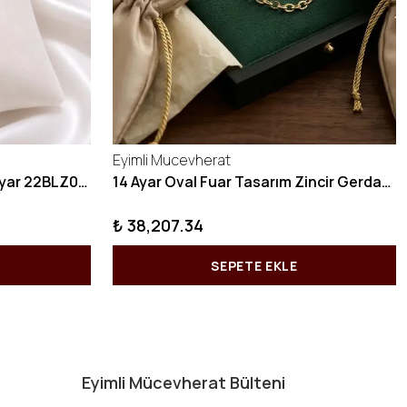
Eyimli Mucevherat
10 GRAM Zikzak Bilezik 22 Ayar 22BLZ004
14 Ayar Oval Fuar Tasarım Zincir Gerdanlık KY1071
₺ 38,207.34
SEPETE EKLE
Eyimli Mücevherat Bülteni