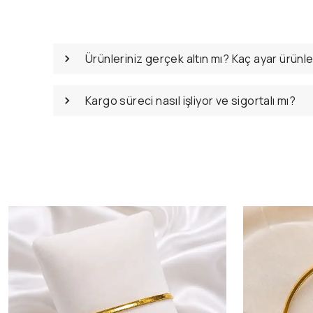
Ürünleriniz gerçek altın mı? Kaç ayar ürünl
Kargo süreci nasıl işliyor ve sigortalı mı?