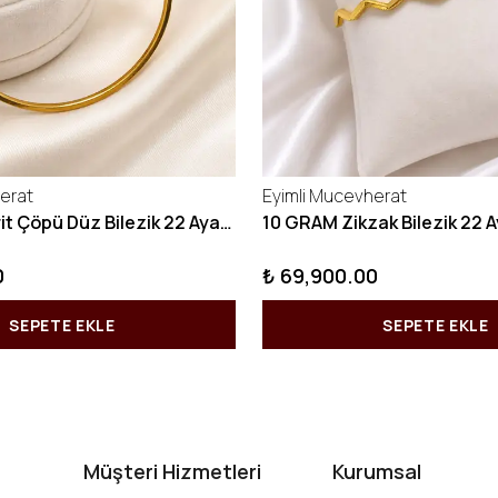
erat
Eyimli Mucevherat
10 GRAM Kibrit Çöpü Düz Bilezik 22 Ayar 22BLZ001
0
₺ 69,900.00
SEPETE EKLE
SEPETE EKLE
Müşteri Hizmetleri
Kurumsal