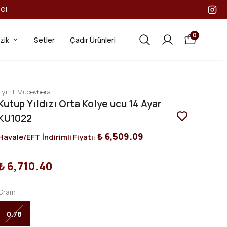
GO!
0
ezik
Setler
Çadır Ürünleri
Eyimli Mucevherat
Kutup Yıldızı Orta Kolye ucu 14 Ayar
KU1022
₺ 6,509.09
Havale/EFT İndirimli Fiyatı:
₺ 6,710.40
Gram
0.78