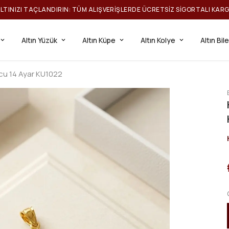
ILTINIZI TAÇLANDIRIN: TÜM ALIŞVERIŞLERDE ÜCRETSIZ SIGORTALI KAR
Altın Yüzük
Altın Küpe
Altın Kolye
Altın Bil
ucu 14 Ayar KU1022