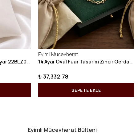
Eyimli Mucevherat
10 GRAM Zikzak Bilezik 22 Ayar 22BLZ004
14 Ayar Oval Fuar Tasarım Zincir Gerdanlık KY1071
₺ 37,332.78
SEPETE EKLE
Eyimli Mücevherat Bülteni