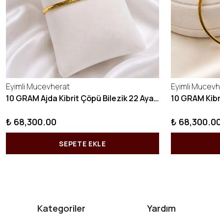
Eyimli Mucevherat
Eyimli Mucevh
10 GRAM Ajda Kibrit Çöpü Bilezik 22 Ayar 22BLZ003
₺ 68,300.00
₺ 68,300.0
SEPETE EKLE
Kategoriler
Yardım