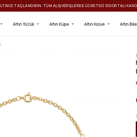
ILTINIZI TAÇLANDIRIN: TÜM ALIŞVERIŞLERDE ÜCRETSIZ SIGORTALI KAR
Altın Yüzük
Altın Küpe
Altın Kolye
Altın Bil
5