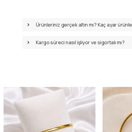
Ürünleriniz gerçek altın mı? Kaç ayar ürünl
Kargo süreci nasıl işliyor ve sigortalı mı?