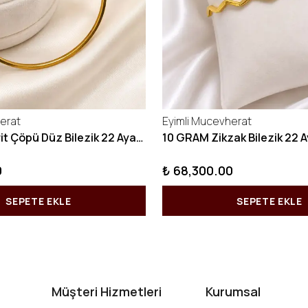
erat
Eyimli Mucevherat
10 GRAM Kibrit Çöpü Düz Bilezik 22 Ayar 22BLZ001
0
₺ 68,300.00
SEPETE EKLE
SEPETE EKLE
Müşteri Hizmetleri
Kurumsal