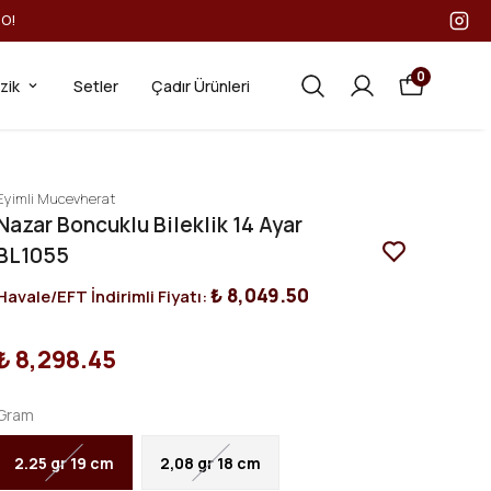
GO!
0
ezik
Setler
Çadır Ürünleri
Eyimli Mucevherat
Nazar Boncuklu Bileklik 14 Ayar
BL1055
₺ 8,049.50
Havale/EFT İndirimli Fiyatı:
₺ 8,298.45
Gram
2.25 gr 19 cm
2,08 gr 18 cm