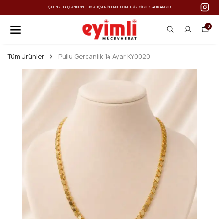
IŞILTINIZI TAÇLANDIRIN: TÜM ALIŞVERIŞLERDE ÜCRETSIZ SIGORTALI KARGO!
0
Tüm Ürünler
Pullu Gerdanlık 14 Ayar KY0020