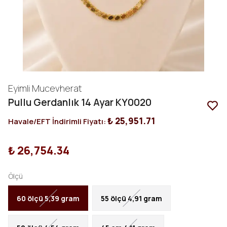
Eyimli Mucevherat
Pullu Gerdanlık 14 Ayar KY0020
₺ 25,951.71
Havale/EFT İndirimli Fiyatı:
₺ 26,754.34
Ölçü
60 ölçü 5,39 gram
55 ölçü 4,91 gram