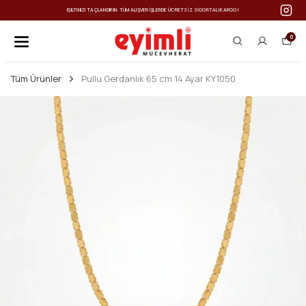
IŞILTINIZI TAÇLANDIRIN: TÜM ALIŞVERIŞLERDE ÜCRETSIZ SIGORTALI KARGO!
0
Tüm Ürünler
Pullu Gerdanlık 65 cm 14 Ayar KY1050