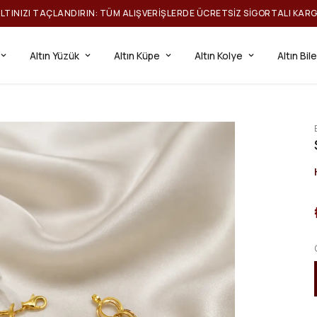
ILTINIZI TAÇLANDIRIN: TÜM ALIŞVERIŞLERDE ÜCRETSIZ SIGORTALI KAR
Altın Yüzük
Altın Küpe
Altın Kolye
Altın Bil