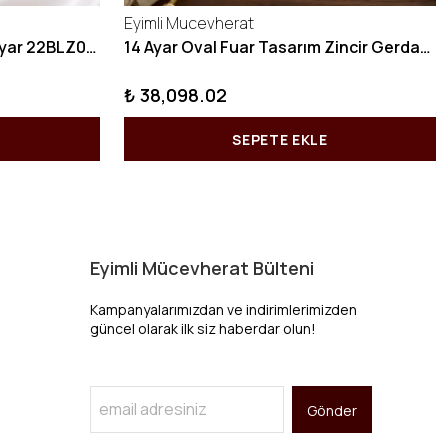
Eyimli Mucevherat
10 GRAM Zikzak Bilezik 22 Ayar 22BLZ004
14 Ayar Oval Fuar Tasarım Zincir Gerdanlık KY1071
₺ 38,098.02
SEPETE EKLE
Eyimli Mücevherat Bülteni
Kampanyalarımızdan ve indirimlerimizden
güncel olarak ilk siz haberdar olun!
Gönder