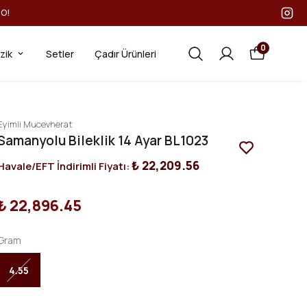
GO!
0
ezik
Setler
Çadır Ürünleri
Eyimli Mucevherat
Samanyolu Bileklik 14 Ayar BL1023
₺ 22,209.56
Havale/EFT İndirimli Fiyatı:
₺ 22,896.45
Gram
4.55