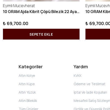
Eyimli Mucevherat
Eyimli Mucevh
10 GRAM Ajda Kibrit Çöpü Bilezik 22 Ayar 22BLZ003
₺ 69,700.00
₺ 69,700.0
SEPETE EKLE
Kategoriler
Yardım
Altın Kolye
KVKK
Altın Küpe
Ödeme ve Teslimat
Altın Yüzük
İptal Ve İade Koşulları
Altın Bileklik
Mesafeli Satış Sözleş
Tüm Ürünler
Gizlilik ve Güvenlik Poli