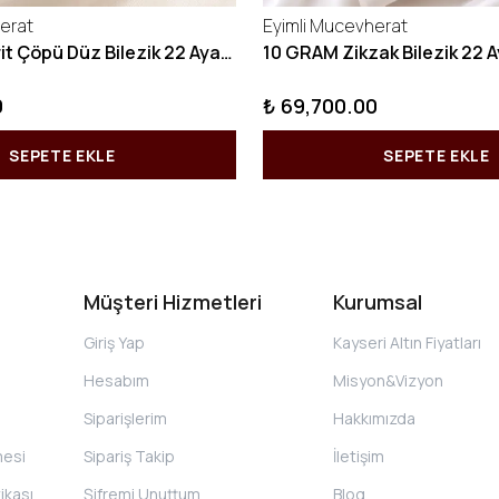
erat
Eyimli Mucevherat
10 GRAM Kibrit Çöpü Düz Bilezik 22 Ayar 22BLZ001
0
₺ 69,700.00
SEPETE EKLE
SEPETE EKLE
Müşteri Hizmetleri
Kurumsal
Giriş Yap
Kayseri Altın Fiyatları
Hesabım
Misyon&Vizyon
Siparişlerim
Hakkımızda
mesi
Sipariş Takip
İletişim
tikası
Şifremi Unuttum
Blog