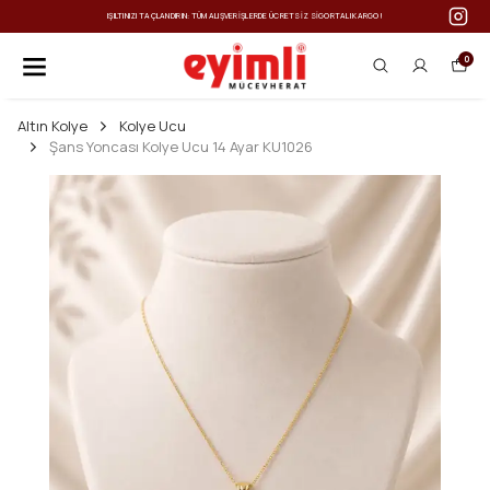
IŞILTINIZI TAÇLANDIRIN: TÜM ALIŞVERIŞLERDE ÜCRETSIZ SIGORTALI KARGO!
0
Altın Kolye
Kolye Ucu
Şans Yoncası Kolye Ucu 14 Ayar KU1026