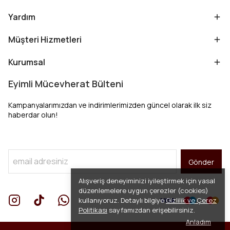
Yardım
Müşteri Hizmetleri
Kurumsal
Eyimli Mücevherat Bülteni
Kampanyalarımızdan ve indirimlerimizden güncel olarak ilk siz
haberdar olun!
Gönder
Alışveriş deneyiminizi iyileştirmek için yasal
düzenlemelere uygun çerezler (cookies)
kullanıyoruz. Detaylı bilgiye
Gizlilik ve Çerez
Politikası
sayfamızdan erişebilirsiniz.
Anladım