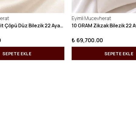
erat
Eyimli Mucevherat
10 GRAM Kibrit Çöpü Düz Bilezik 22 Ayar 22BLZ001
0
₺ 69,700.00
SEPETE EKLE
SEPETE EKLE