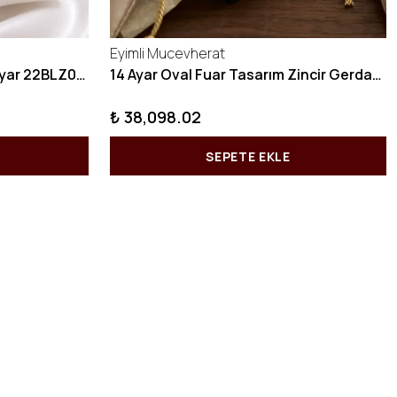
Eyimli Mucevherat
10 GRAM Zikzak Bilezik 22 Ayar 22BLZ004
14 Ayar Oval Fuar Tasarım Zincir Gerdanlık KY1071
₺ 38,098.02
SEPETE EKLE