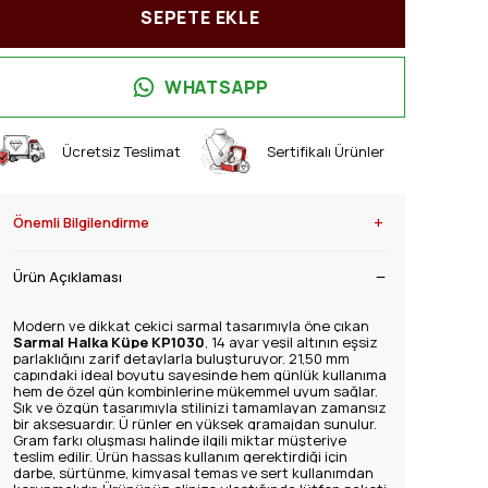
SEPETE EKLE
WHATSAPP
Ücretsiz Teslimat
Sertifikalı Ürünler
+
Önemli Bilgilendirme
Ürün Açıklaması
Modern ve dikkat çekici sarmal tasarımıyla öne çıkan
Sarmal Halka Küpe KP1030
, 14 ayar yeşil altının eşsiz
parlaklığını zarif detaylarla buluşturuyor. 21,50 mm
çapındaki ideal boyutu sayesinde hem günlük kullanıma
hem de özel gün kombinlerine mükemmel uyum sağlar.
Şık ve özgün tasarımıyla stilinizi tamamlayan zamansız
bir aksesuardır. Ü
rünler en yüksek gramajdan sunulur.
Gram farkı oluşması halinde ilgili miktar müşteriye
teslim edilir. Ürün hassas kullanım gerektirdiği için
darbe, sürtünme, kimyasal temas ve sert kullanımdan