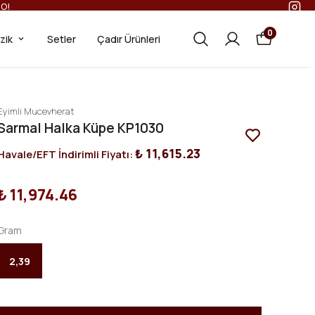
GO!
0
ezik
Setler
Çadır Ürünleri
Eyimli Mucevherat
Sarmal Halka Küpe KP1030
₺ 11,615.23
Havale/EFT İndirimli Fiyatı:
₺ 11,974.46
Gram
2,39