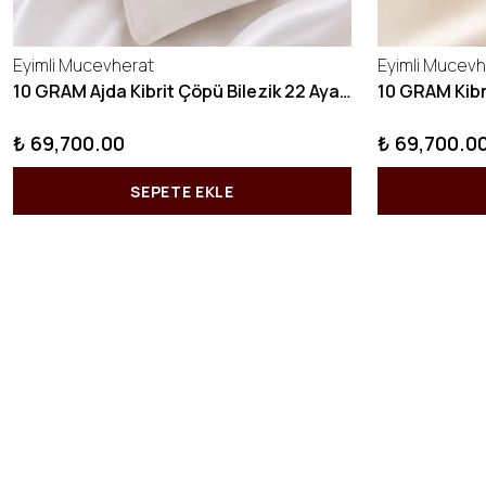
Eyimli Mucevherat
Eyimli Mucevh
10 GRAM Ajda Kibrit Çöpü Bilezik 22 Ayar 22BLZ003
₺ 69,700.00
₺ 69,700.0
SEPETE EKLE