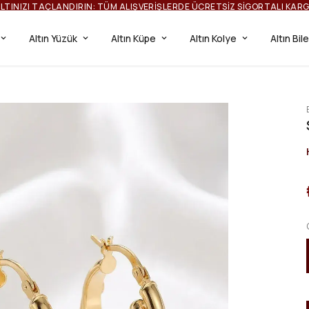
ILTINIZI TAÇLANDIRIN: TÜM ALIŞVERIŞLERDE ÜCRETSIZ SIGORTALI KAR
Altın Yüzük
Altın Küpe
Altın Kolye
Altın Bil