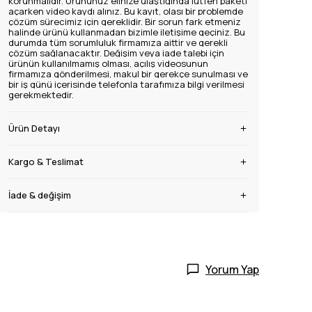
korunmalıdır.
Ürününüz elinize ulaştığında lütfen paketi
açarken video kaydı alınız. Bu kayıt, olası bir problemde
çözüm sürecimiz için gereklidir. Bir sorun fark etmeniz
halinde ürünü kullanmadan bizimle iletişime geçiniz. Bu
durumda tüm sorumluluk firmamıza aittir ve gerekli
çözüm sağlanacaktır.
Değişim veya iade talebi için
ürünün kullanılmamış olması, açılış videosunun
firmamıza gönderilmesi, makul bir gerekçe sunulması ve
bir iş günü içerisinde telefonla tarafımıza bilgi verilmesi
gerekmektedir.
Ürün Detayı
Kargo & Teslimat
İade & değişim
Yorum Yap