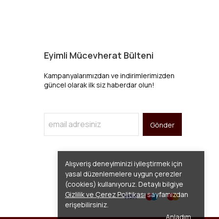
Eyimli Mücevherat Bülteni
Kampanyalarımızdan ve indirimlerimizden
güncel olarak ilk siz haberdar olun!
Gönder
Alışveriş deneyiminizi iyileştirmek için
yasal düzenlemelere uygun çerezler
(cookies) kullanıyoruz. Detaylı bilgiye
Gizlilik ve Çerez Politikası
sayfamızdan
erişebilirsiniz.
Anladım