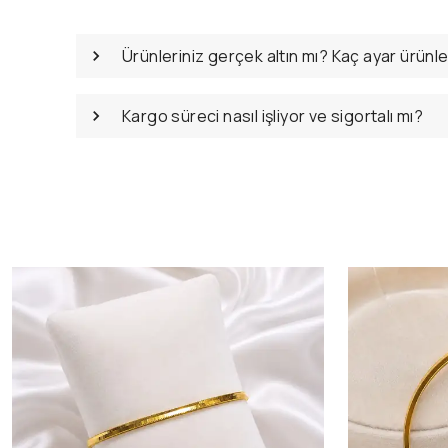
Ürünleriniz gerçek altın mı? Kaç ayar ürünl
Kargo süreci nasıl işliyor ve sigortalı mı?