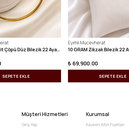
erat
Eyimli Mucevherat
10 GRAM Kibrit Çöpü Düz Bilezik 22 Ayar 22BLZ001
0
₺ 69,900.00
SEPETE EKLE
SEPETE EKLE
Müşteri Hizmetleri
Kurumsal
Giriş Yap
Kayseri Altın Fiyatları