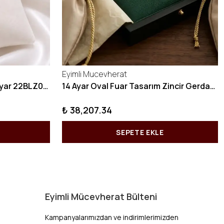
Eyimli Mucevherat
10 GRAM Zikzak Bilezik 22 Ayar 22BLZ004
14 Ayar Oval Fuar Tasarım Zincir Gerdanlık KY1071
₺ 38,207.34
SEPETE EKLE
Eyimli Mücevherat Bülteni
Kampanyalarımızdan ve indirimlerimizden