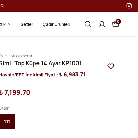
GO!
0
ezik
Setler
Çadır Ürünleri
Eyimli Mucevherat
Simli Top Küpe 14 Ayar KP1001
₺ 6,983.71
Havale/EFT İndirimli Fiyatı:
₺ 7,199.70
Gram
1.11