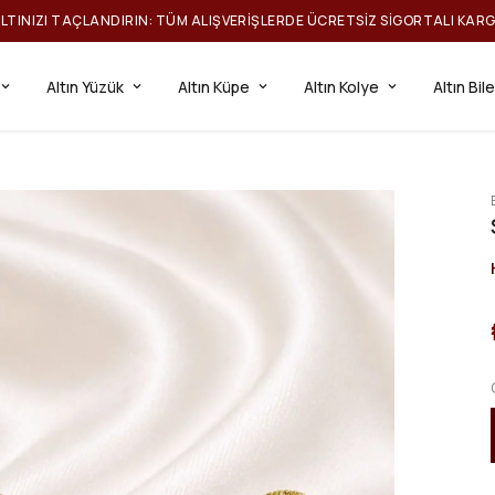
ILTINIZI TAÇLANDIRIN: TÜM ALIŞVERIŞLERDE ÜCRETSIZ SIGORTALI KAR
Altın Yüzük
Altın Küpe
Altın Kolye
Altın Bil