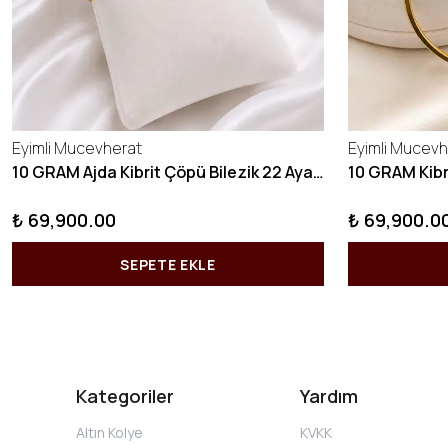
Eyimli Mucevherat
Eyimli Mucevh
10 GRAM Ajda Kibrit Çöpü Bilezik 22 Ayar 22BLZ003
₺ 69,900.00
₺ 69,900.0
SEPETE EKLE
Kategoriler
Yardım
Altın Kolye
KVKK