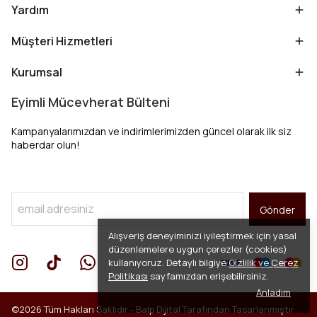
Yardım
Müşteri Hizmetleri
Kurumsal
Eyimli Mücevherat Bülteni
Kampanyalarımızdan ve indirimlerimizden güncel olarak ilk siz
haberdar olun!
Gönder
Alışveriş deneyiminizi iyileştirmek için yasal
düzenlemelere uygun çerezler (cookies)
kullanıyoruz. Detaylı bilgiye
Gizlilik ve Çerez
Politikası
sayfamızdan erişebilirsiniz.
Anladım
©2026 Tüm Hakları Saklıdır -
Balp Dijital
Tarafından Tasarlanmıştır