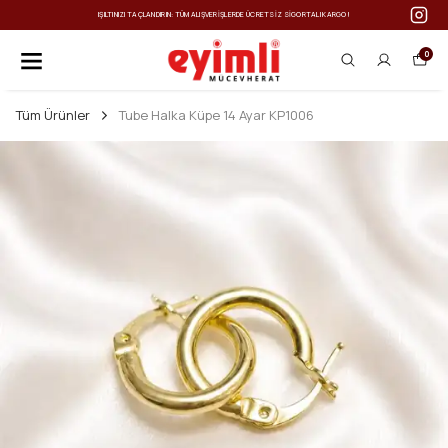
IŞILTINIZI TAÇLANDIRIN: TÜM ALIŞVERIŞLERDE ÜCRETSIZ SIGORTALI KARGO!
0
Tüm Ürünler
Tube Halka Küpe 14 Ayar KP1006