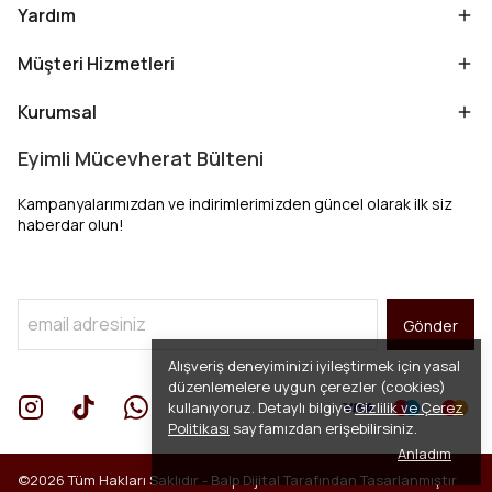
Yardım
Müşteri Hizmetleri
Kurumsal
Eyimli Mücevherat Bülteni
Kampanyalarımızdan ve indirimlerimizden güncel olarak ilk siz
haberdar olun!
Gönder
Alışveriş deneyiminizi iyileştirmek için yasal
düzenlemelere uygun çerezler (cookies)
kullanıyoruz. Detaylı bilgiye
Gizlilik ve Çerez
Politikası
sayfamızdan erişebilirsiniz.
Anladım
©2026 Tüm Hakları Saklıdır -
Balp Dijital
Tarafından Tasarlanmıştır