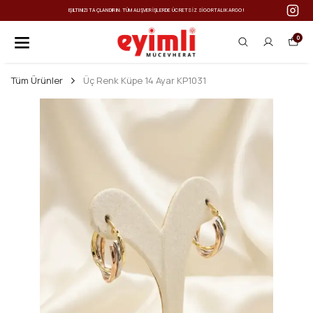
IŞILTINIZI TAÇLANDIRIN: TÜM ALIŞVERIŞLERDE ÜCRETSIZ SIGORTALI KARGO!
0
Tüm Ürünler
Üç Renk Küpe 14 Ayar KP1031