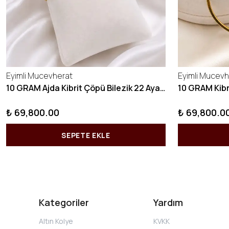
Eyimli Mucevherat
Eyimli Mucevh
10 GRAM Ajda Kibrit Çöpü Bilezik 22 Ayar 22BLZ003
₺ 69,800.00
₺ 69,800.0
SEPETE EKLE
Kategoriler
Yardım
Altın Kolye
KVKK