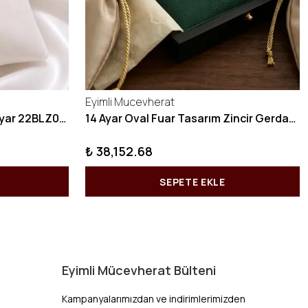
Eyimli Mucevherat
10 GRAM Zikzak Bilezik 22 Ayar 22BLZ004
14 Ayar Oval Fuar Tasarım Zincir Gerdanlık KY1071
₺ 38,152.68
SEPETE EKLE
Eyimli Mücevherat Bülteni
Kampanyalarımızdan ve indirimlerimizden