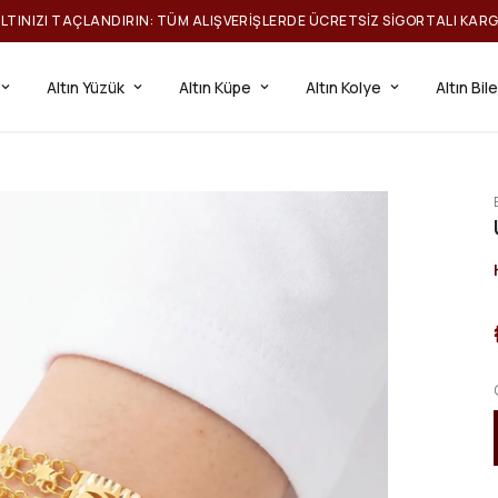
ILTINIZI TAÇLANDIRIN: TÜM ALIŞVERIŞLERDE ÜCRETSIZ SIGORTALI KAR
Altın Yüzük
Altın Küpe
Altın Kolye
Altın Bil