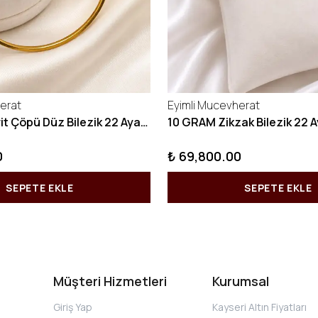
erat
Eyimli Mucevherat
10 GRAM Kibrit Çöpü Düz Bilezik 22 Ayar 22BLZ001
0
₺ 69,800.00
SEPETE EKLE
SEPETE EKLE
Müşteri Hizmetleri
Kurumsal
Giriş Yap
Kayseri Altın Fiyatları