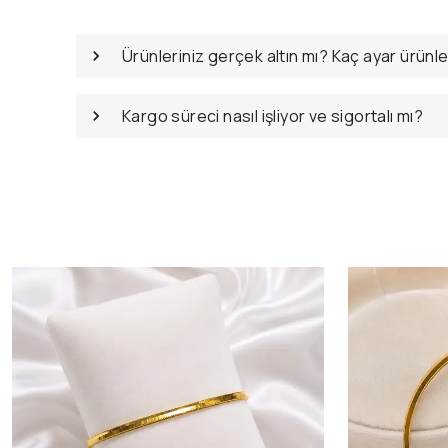
Ürünleriniz gerçek altın mı? Kaç ayar ürünl
Kargo süreci nasıl işliyor ve sigortalı mı?