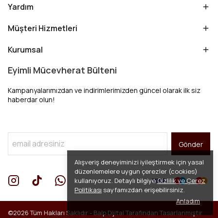
Yardım
Müşteri Hizmetleri
Kurumsal
Eyimli Mücevherat Bülteni
Kampanyalarımızdan ve indirimlerimizden güncel olarak ilk siz
haberdar olun!
Gönder
Alışveriş deneyiminizi iyileştirmek için yasal
düzenlemelere uygun çerezler (cookies)
kullanıyoruz. Detaylı bilgiye
Gizlilik ve Çerez
Politikası
sayfamızdan erişebilirsiniz.
Anladım
©2026 Tüm Hakları Saklıdır -
Balp Dijital
Tarafından Tasarlanmıştır