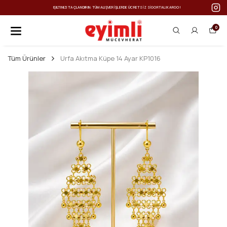
IŞILTINIZI TAÇLANDIRIN: TÜM ALIŞVERIŞLERDE ÜCRETSIZ SIGORTALI KARGO!
0
Tüm Ürünler
Urfa Akıtma Küpe 14 Ayar KP1016