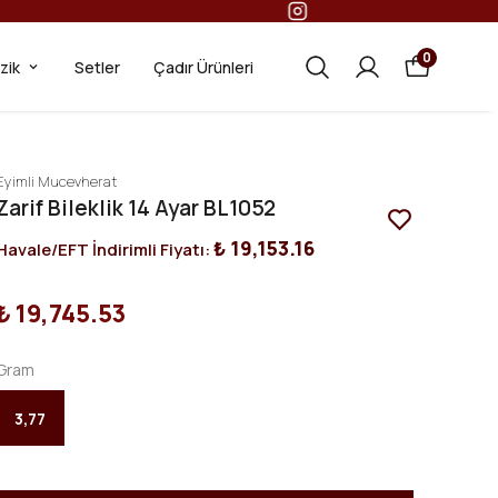
GO!
0
ezik
Setler
Çadır Ürünleri
Eyimli Mucevherat
Zarif Bileklik 14 Ayar BL1052
₺ 19,153.16
Havale/EFT İndirimli Fiyatı:
₺ 19,745.53
Gram
3,77