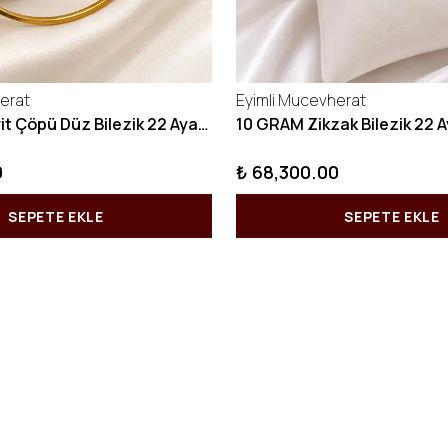
erat
Eyimli Mucevherat
10 GRAM Kibrit Çöpü Düz Bilezik 22 Ayar 22BLZ001
0
₺ 68,300.00
SEPETE EKLE
SEPETE EKLE