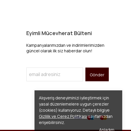
Eyimli Mücevherat Bülteni
Kampanyalarımızdan ve indirimlerimizden
güncel olarak ilk siz haberdar olun!
Gönder
Alışveriş deneyiminizi iyileştirmek için
yasal düzenlemelere uygun çerezler
(cookies) kullanıyoruz. Detaylı bilgiye
Gizlilik ve Çerez Politikası
sayfamızdan
erişebilirsiniz.
Anladım