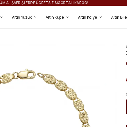
ILTINIZI TAÇLANDIRIN: TÜM ALIŞVERIŞLERDE ÜCRETSIZ SIGORTALI KAR
Altın Yüzük
Altın Küpe
Altın Kolye
Altın Bil