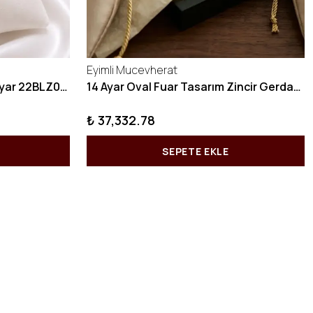
Eyimli Mucevherat
10 GRAM Zikzak Bilezik 22 Ayar 22BLZ004
14 Ayar Oval Fuar Tasarım Zincir Gerdanlık KY1071
₺ 37,332.78
SEPETE EKLE