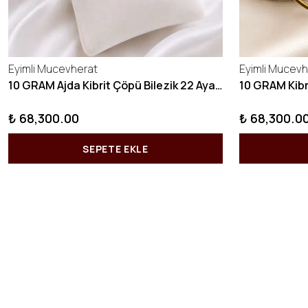
Eyimli Mucevherat
Eyimli Mucevh
10 GRAM Ajda Kibrit Çöpü Bilezik 22 Ayar 22BLZ003
₺ 68,300.00
₺ 68,300.0
SEPETE EKLE