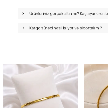
Ürünleriniz gerçek altın mı? Kaç ayar ürünl
Kargo süreci nasıl işliyor ve sigortalı mı?