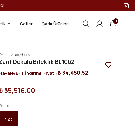
GO!
0
ezik
Setler
Çadır Ürünleri
Eyimli Mucevherat
Zarif Dokulu Bileklik BL1062
₺ 34,450.52
Havale/EFT İndirimli Fiyatı:
₺ 35,516.00
Gram
7,23