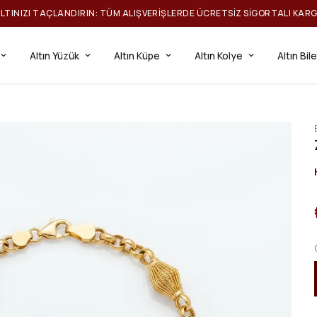
ILTINIZI TAÇLANDIRIN: TÜM ALIŞVERIŞLERDE ÜCRETSIZ SIGORTALI KAR
Altın Yüzük
Altın Küpe
Altın Kolye
Altın Bil