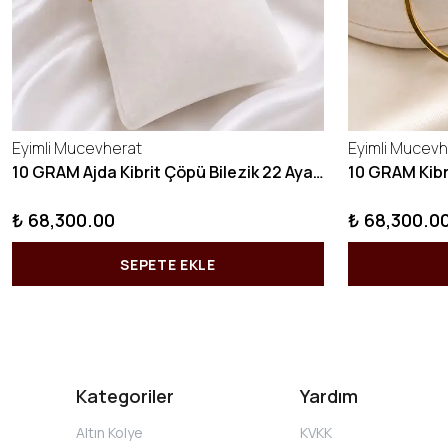
Eyimli Mucevherat
Eyimli Mucevh
10 GRAM Ajda Kibrit Çöpü Bilezik 22 Ayar 22BLZ003
₺ 68,300.00
₺ 68,300.0
SEPETE EKLE
Kategoriler
Yardım
Altın Kolye
KVKK