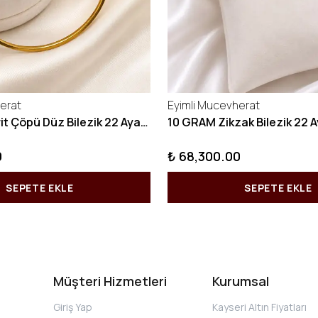
erat
Eyimli Mucevherat
10 GRAM Kibrit Çöpü Düz Bilezik 22 Ayar 22BLZ001
0
₺ 68,300.00
SEPETE EKLE
SEPETE EKLE
Müşteri Hizmetleri
Kurumsal
Giriş Yap
Kayseri Altın Fiyatları