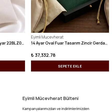
Eyimli Mucevherat
10 GRAM Zikzak Bilezik 22 Ayar 22BLZ004
14 Ayar Oval Fuar Tasarım Zincir Gerdanlık KY1071
₺ 37,332.78
SEPETE EKLE
Eyimli Mücevherat Bülteni
Kampanyalarımızdan ve indirimlerimizden