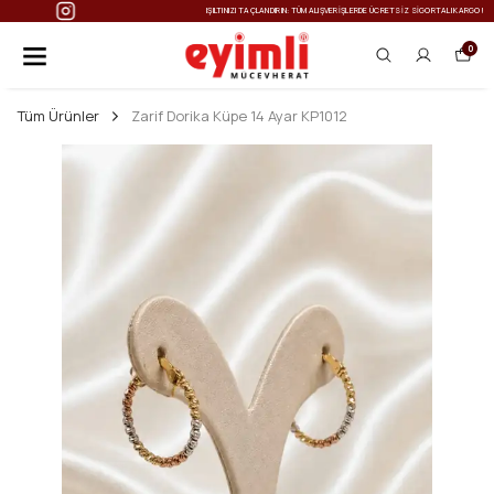
IŞILTINIZI TAÇLANDIRIN: TÜM ALIŞVERIŞLERDE ÜCRETSIZ SIGORTALI KARGO!
0
Tüm Ürünler
Zarif Dorika Küpe 14 Ayar KP1012