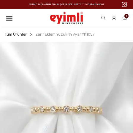
IŞILTINIZI TAÇLANDIRIN: TÜM ALIŞVERIŞLERDE ÜCRETSIZ SIGORTALI KARGO!
0
Tüm Ürünler
Zarif Eklem Yüzük 14 Ayar YK1057