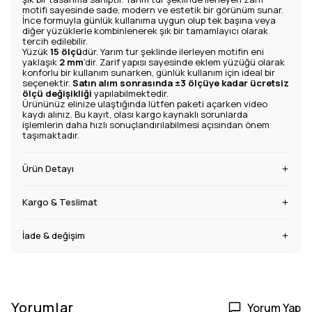
motifi sayesinde sade, modern ve estetik bir görünüm sunar.
İnce formuyla günlük kullanıma uygun olup tek başına veya
diğer yüzüklerle kombinlenerek şık bir tamamlayıcı olarak
tercih edilebilir.
Yüzük
15 ölçü
dür. Yarım tur şeklinde ilerleyen motifin eni
yaklaşık
2 mm
'dir. Zarif yapısı sayesinde eklem yüzüğü olarak
konforlu bir kullanım sunarken, günlük kullanım için ideal bir
seçenektir.
Satın alım sonrasında ±3 ölçüye kadar ücretsiz
ölçü değişikliği
yapılabilmektedir.
Ürününüz elinize ulaştığında lütfen paketi açarken video
kaydı alınız. Bu kayıt, olası kargo kaynaklı sorunlarda
işlemlerin daha hızlı sonuçlandırılabilmesi açısından önem
taşımaktadır.
Ürün Detayı
Kargo & Teslimat
İade & değişim
Yorumlar
Yorum Yap