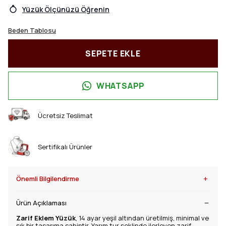
Yüzük Ölçünüzü Öğrenin
Beden Tablosu
SEPETE EKLE
WHATSAPP
Ücretsiz Teslimat
Sertifikalı Ürünler
+
Önemli Bilgilendirme
Ürün Açıklaması
Zarif Eklem Yüzük
, 14 ayar yeşil altından üretilmiş, minimal ve
şık bir tasarıma sahiptir. Yarım tur şeklinde ilerleyen zarif